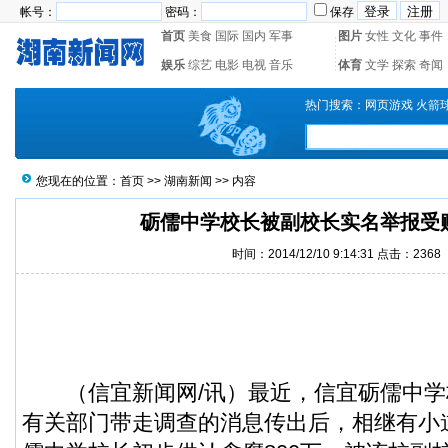
帐号：
密码：
保存
首页
美食
国际
国内
军事
图片
女性
文化
事件
娱乐
综艺
电影
电视
音乐
体育
文学
探索
奇闻
热门搜索：
网页游戏
火箭
您现在的位置：
首页
>>
湖南新闻
>> 内容
砺儒中学校长被副校长实名举报受贿
时间：2014/12/10 9:14:31 点击：2368
（
信宜新闻
网/讯）最近，信宜砺儒中
有关部门带走调查的消息传出后，相继有小