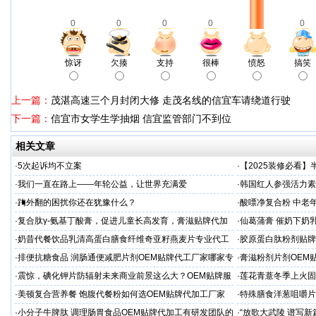
0
0
0
0
0
惊讶
欠揍
支持
很棒
愤怒
搞笑
上一篇：
茂湛高速三个月封闭大修 走茂名线的信宜车请绕道行驶
下一篇：
信宜市女学生学抽烟 信宜监管部门不到位
相关文章
·
5次起诉均不立案
·
【2025装修必看
你省下3万冤枉钱！
·
我们一直在路上——年轮公益，让世界充满爱
·
韩国红人参强活力素
造商
·
踇外翻的困扰你还在犹豫什么？
·
酸嘌净复合粉 中老年
·
复合肽γ-氨基丁酸膏，促进儿童长高发育，膏滋贴牌代加
·
仙葛蒲膏 催奶下奶
工厂家
家
·
奶昔代餐饮品乳清高蛋白膳食纤维奇亚籽燕麦片专业代工
·
胶原蛋白肽粉剂贴牌
厂家
·
排便抗糖食品 润肠通便减肥片剂OEM贴牌代工厂家哪家专
·
膏滋粉剂片剂OEM
业
·
震惊，碘化钾片防辐射未来商业前景这么大？OEM贴牌服
·
莲花青薏冬季上火固
务商
工厂
·
美顿复合营养餐 饱腹代餐粉如何选OEM贴牌代加工厂家
·
特殊膳食洋葱咀嚼片
务商
·
小分子牛脾肽 调理肠胃食品OEM贴牌代加工有研发团队的
·
“放歌大武陵 谱写新