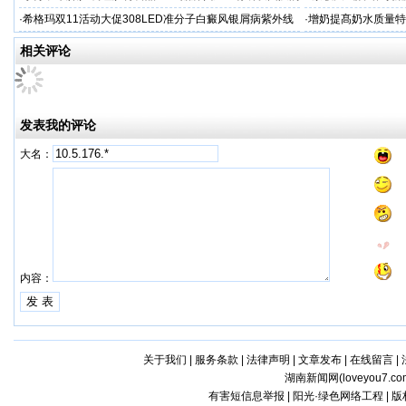
厂家
开启
·
希格玛双11活动大促308LED准分子白癜风银屑病紫外线
·
增奶提髙奶水质量特
光疗仪促销
家
相关评论
发表我的评论
大名：
内容：
关于我们
|
服务条款
|
法律声明
|
文章发布
|
在线留言
|
湖南新闻网(
loveyou7.co
有害短信息举报 | 阳光·绿色网络工程 | 