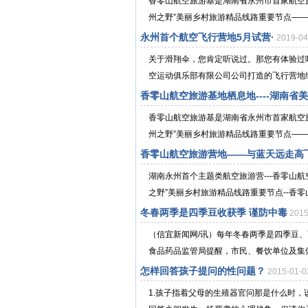
香零山航空旅游基是湖南省永州市首家航空旅
州之野”美丽乡村旅游精品线路重要节点——香
永州首个航空飞行营地5月试营·
2019-0
关于滑翔伞，您肯定听说过。那您有体验过
空运动俱乐部有限公司公司打造的飞行营地综合
香零山航空旅游基地栖息地----湖南省
香零山航空旅游基是湖南省永州市首家航空旅
州之野”美丽乡村旅游精品线路重要节点——香
香零山航空旅游营地——与蓝天远走高飞
湖南永州首个主题类航空旅游营---香零山航
之野”美丽乡村旅游精品线路重要节点--香零山
冬春两季是四季豆收获季 谨防中毒
201
（信宜新闻网/讯）每年冬春两季是四季豆
食品药品监管局提醒，市民、餐饮单位及集体
怎样回答孩子提问的性问题？
2015-01-
1.孩子指着父母的生殖器官问那是什么时