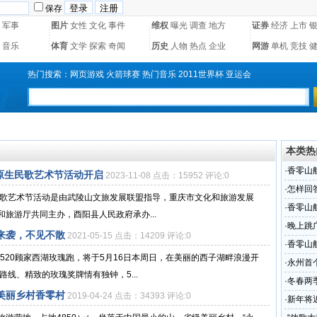
保存
军事
图片
女性
文化
事件
维权
曝光
调查
地方
证券
经济
上市
音乐
体育
文学
探索
奇闻
历史
人物
热点
企业
网游
单机
竞技
热门搜索：
网页游戏
火箭球赛
热门音乐
2011世界杯
亚运会
本类热
·
香零山
山原生民歌艺术节活动开启
2023-11-08 点击：15952 评论:0
香零村
·
怎样回
原生民歌艺术节活动是由武陵山文旅发展联盟指导，重庆市文化和旅游发展
·
香零山
旅游厅共同主办，酉阳县人民政府承办...
·
晚上跳
来袭，不见不散
2021-05-15 点击：14209 评论:0
·
香零山
届520顾家西湖玫瑰跑，将于5月16日本周日，在美丽的西子湖畔浪漫开
零村
·
永州首
线、精致的玫瑰奖牌情有独钟，5...
·
冬春两
美丽乡村香零村
2019-04-24 点击：34393 评论:0
·
新年将