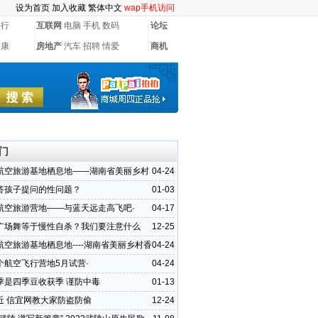
设为首页
加入收藏
繁体中文
wap手机访问
银行
互联网
电脑
手机
数码
论坛
健康
房地产
汽车
招聘
情爱
商机
门
航空旅游基地栖息地——湖南省美丽乡村
04-24
答孩子提问的性问题？
01-03
航空旅游营地——与蓝天远走高飞吧·
04-17
广场舞等于慢性自杀？我们要注意什么
12-25
航空旅游基地栖息地----湖南省美丽乡村香
04-24
个航空飞行营地5月试营·
04-24
季是四季豆收获季 谨防中毒
01-13
近 信宜网教大家防盗防偷
12-24