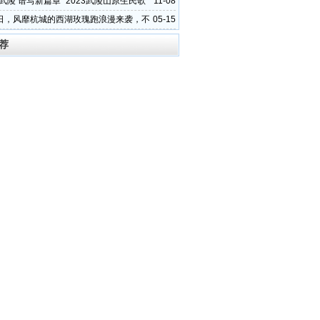
武陵 谱写新篇章” 2023武陵山原生民歌
11-08
活动开启
日，风靡杭城的西湖玫瑰跑浪漫来袭，不
05-15
荐