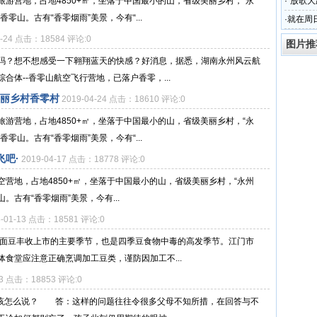
游营地，占地4850+㎡，坐落于中国最小的山，省级美丽乡村，“永
·
“放歌大
零山。古有“香零烟雨”美景，今有“...
艺术节
·
就在周
见不散
4-24 点击：18584 评论:0
图片推
吗？想不想感受一下翱翔蓝天的快感？好消息，据悉，湖南永州风云航
体--香零山航空飞行营地，已落户香零，...
美丽乡村香零村
2019-04-24 点击：18610 评论:0
游营地，占地4850+㎡，坐落于中国最小的山，省级美丽乡村，“永
零山。古有“香零烟雨”美景，今有“...
吧·
2019-04-17 点击：18778 评论:0
空营地，占地4850+㎡，坐落于中国最小的山，省级美丽乡村，“永州
。古有“香零烟雨”美景，今有...
5-01-13 点击：18581 评论:0
、面豆丰收上市的主要季节，也是四季豆食物中毒的高发季节。江门市
食堂应注意正确烹调加工豆类，谨防因加工不...
03 点击：18853 评论:0
，该怎么说？ 答：这样的问题往往令很多父母不知所措，在回答与不