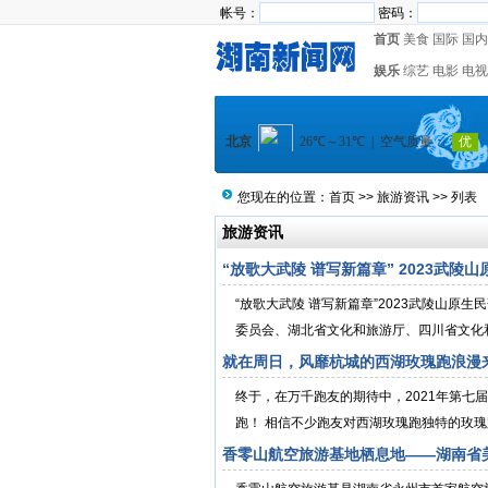
帐号：
密码：
首页
美食
国际
国内
娱乐
综艺
电影
电视
您现在的位置：
首页
>>
旅游资讯
>> 列表
旅游资讯
“放歌大武陵 谱写新篇章” 2023武陵
“放歌大武陵 谱写新篇章”2023武陵山
委员会、湖北省文化和旅游厅、四川省文化和
就在周日，风靡杭城的西湖玫瑰跑浪漫
终于，在万千跑友的期待中，2021年第七
跑！ 相信不少跑友对西湖玫瑰跑独特的玫瑰路
香零山航空旅游基地栖息地——湖南省