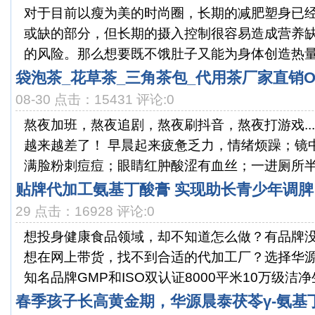
对于目前以瘦为美的时尚圈，长期的减肥塑身已
或缺的部分，但长期的摄入控制很容易造成营养
的风险。那么想要既不饿肚子又能为身体创造热量缺
袋泡茶_花草茶_三角茶包_代用茶厂家直销
08-30 点击：15431 评论:0
熬夜加班，熬夜追剧，熬夜刷抖音，熬夜打游戏...
越来越差了！ 早晨起来疲惫乏力，情绪烦躁；镜
满脸粉刺痘痘；眼睛红肿酸涩有血丝；一进厕所半.
贴牌代加工氨基丁酸膏 实现助长青少年调脾
29 点击：16928 评论:0
想投身健康食品领域，却不知道怎么做？有品牌
想在网上带货，找不到合适的代加工厂？选择华源
知名品牌GMP和ISO双认证8000平米10万级洁净生.
春季孩子长高黄金期，华源晨泰茯苓γ-氨基