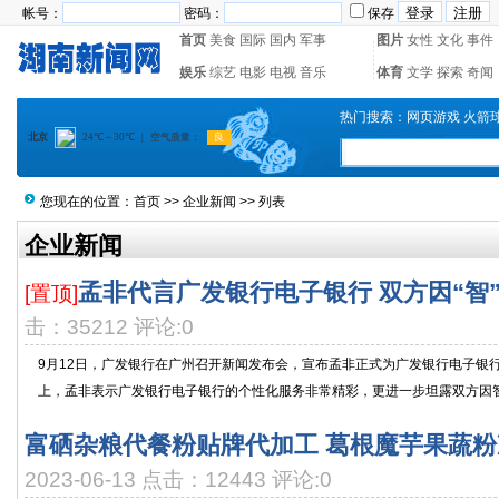
帐号：
密码：
保存
首页
美食
国际
国内
军事
图片
女性
文化
事件
娱乐
综艺
电影
电视
音乐
体育
文学
探索
奇闻
热门搜索：
网页游戏
火箭
您现在的位置：
首页
>>
企业新闻
>> 列表
企业新闻
孟非代言广发银行电子银行 双方因“智
[置顶]
击：35212 评论:0
9月12日，广发银行在广州召开新闻发布会，宣布孟非正式为广发银行电子银
上，孟非表示广发银行电子银行的个性化服务非常精彩，更进一步坦露双方因智慧
富硒杂粮代餐粉贴牌代加工 葛根魔芋果蔬
2023-06-13 点击：12443 评论:0