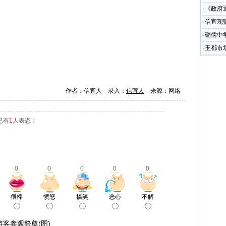
·
《政府
圾处理
·
信宜现
·
砺儒中
·
玉都市
少
作者：信宜人 录入：
信宜人
来源：网络
已有
1
人表态：
0
0
0
0
0
很棒
愤怒
搞笑
恶心
不解
客参观祭奠(图)