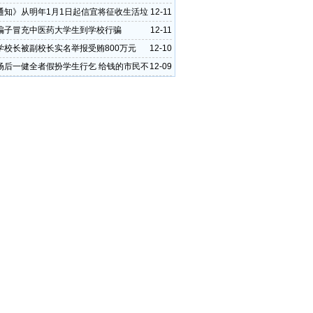
通知》从明年1月1日起信宜将征收生活垃
12-11
费
骗子冒充中医药大学生到学校行骗
12-11
学校长被副校长实名举报受贿800万元
12-10
场后一健全者假扮学生行乞 给钱的市民不
12-09