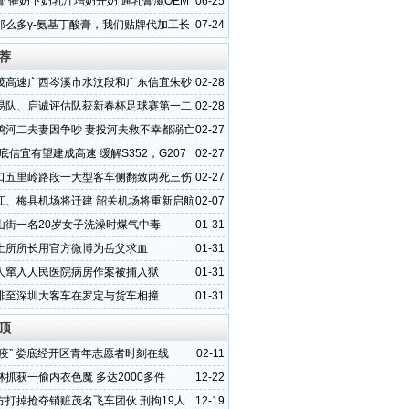
厂家
膏 催奶下奶乳汁增奶开奶 通乳膏滋OEM
06-25
厂家
那么多γ-氨基丁酸膏，我们贴牌代加工长
07-24
不一样
荐
茂高速广西岑溪市水汶段和广东信宜朱砂
02-28
状
易队、启诚评估队获新春杯足球赛第一二
02-28
鸦河二夫妻因争吵 妻投河夫救不幸都溺亡
02-27
年底信宜有望建成高速 缓解S352，G207
02-27
压
口五里岭路段一大型客车侧翻致两死三伤
02-27
江、梅县机场将迁建 韶关机场将重新启航
02-07
山街一名20岁女子洗澡时煤气中毒
01-31
土所所长用官方微博为岳父求血
01-31
人窜入人民医院病房作案被捕入狱
01-31
排至深圳大客车在罗定与货车相撞
01-31
顶
“疫” 娄底经开区青年志愿者时刻在线
02-11
林抓获一偷内衣色魔 多达2000多件
12-22
方打掉抢夺销赃茂名飞车团伙 刑拘19人
12-19