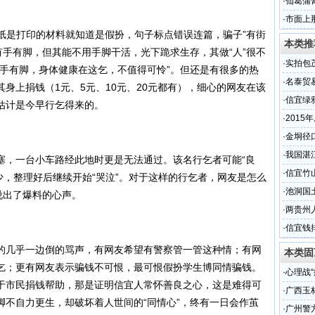
发团队
·
仙葛蒲
贴牌代
·
市面上
纸是打印的材料就知道是假扮，句子标点错误连篇，骗子”有街
高产品
本类推
有手有脚，但其能不用手脚干活，光下跪求生存，其做“人”很不
·
实拍包
有手有脚，身体健康在这乞，不值得可怜”。但还是有很多的热
段的现
·
名泰贸
身上捐钱（1元、5元、10元、20元都有），细心的网友在该
名
·
信宜绿
估计是今早行乞得来的。
·
2015
的交通
·
金垌径
·
我国湛
，一台小车路经此地时更是无法通过。该名行乞者可能“良
·
信宜竹
少少，整理好后继续开始“哭泣”。对于这样的行乞者，网友是怎么
·
池洞国
说出了爆料的心声。
·
两贵州
·
信宜钱
几乎一边倒的骂声，有网友希望有警察管一管这种情；有网
本类固
乞；更有网友表示骗钱不可恨，最可恨假扮学生博同情骗钱。
·
心理战
于市民捐钱帮助，那是证明信宜人常怀善良之心，这是难得可
·
广西玉
脚不自力更生，却破坏着人世间的“同情心”，终有一日会作茧
·
广州警