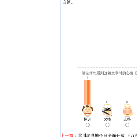
自缚。
请选择您看到这篇文章时的心情: 
1
0
0
惊讶
欠揍
支持
上一篇：
北川老县城今日全面开放 上万游