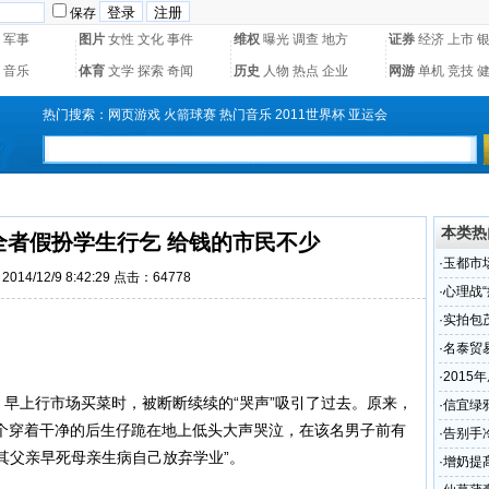
保存
军事
图片
女性
文化
事件
维权
曝光
调查
地方
证券
经济
上市
音乐
体育
文学
探索
奇闻
历史
人物
热点
企业
网游
单机
竞技
热门搜索：
网页游戏
火箭球赛
热门音乐
2011世界杯
亚运会
本类热
全者假扮学生行乞 给钱的市民不少
·
玉都市
014/12/9 8:42:29 点击：64778
少
·
心理战
·
实拍包
段的现
·
名泰贸
名
·
2015
早上行市场买菜时，被断断续续的“哭声”吸引了过去。原来，
的交通
·
信宜绿
个穿着干净的后生仔跪在地上低头大声哭泣，在该名男子前有
·
告别手
述其父亲早死母亲生病自己放弃学业”。
品燕窝
·
增奶提