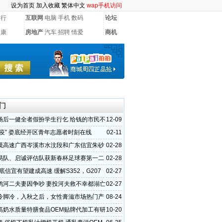
设为首页
加入收藏
繁体中文
wap手机访问
银行
互联网
电脑
手机
数码
论坛
健康
房地产
汽车
招聘
情爱
商机
门
场后一健全者假扮学生行乞 给钱的市民不
12-09
“疫” 娄底经开区青年志愿者时刻在线
02-11
茂高速广西岑溪市水汶段和广东信宜朱砂
02-28
状
易队、启诚评估队获新春杯足球赛第一二
02-28
年底信宜有望建成高速 缓解S352，G207
02-27
压
鸦河二夫妻因争吵 妻投河夫救不幸都溺亡
02-27
冷脚冷，入秋之后，女性膏滋市场热门产
08-24
阿胶蜜膏
髙奶水质量特膳食品OEM贴牌代加工有研
10-20