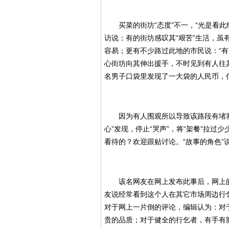
买菜的街坊“态度”不一，“光是看此
访说；有的街坊感叹其“艰苦”生活，虽
容易；更有不少路过此地的市民说：“
心街坊向其伸出援手，不时见到有人往其
名男子口袋里发现了一大袋的人民币，
因为有人围观所以导致该路段有堵塞
心”发现，停止“哭声”，将“架餐”拉过
看待的？欢迎跟贴讨论。“故事的角色”
该名网友在网上发布此事后，网上的
友说经常看到这个人在其它市场周边行
对于网上一片倒的评论，编辑认为：对
贵的品质；对于健全的行乞者，有手有