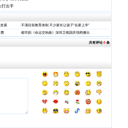
大打出手
业发展
·
不满目前教育体制 不少家长让孩子“在家上学”
车费
·
都市剧《命运交响曲》深圳卫视国庆强档播出
共有评论
0
条