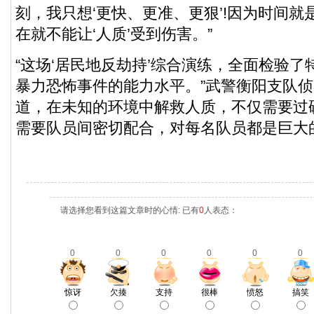
刻，我只想‘更快、更准、更狠’!因为时间
在就不能让‘人质’受到伤害。”
“这场‘居民地反劫持’综合演练，全面检验
暴力恐怖事件的能力水平。”武警衡阳支队
道，在未知的环境中解救人质，不仅需要过
需要队员间密切配合，对每名队员都是巨大
请选择您看到这篇文章时的心情: 已有
0
人表态：
0
0
0
0
0
0
惊讶
欠揍
支持
很棒
愤怒
搞笑