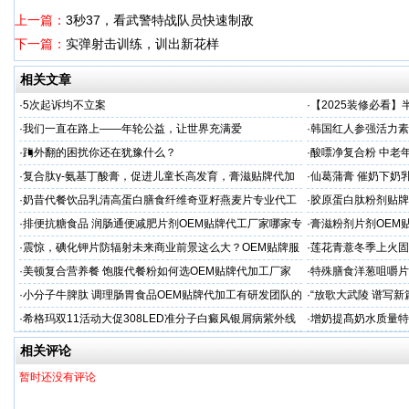
上一篇：
3秒37，看武警特战队员快速制敌
下一篇：
实弹射击训练，训出新花样
相关文章
·
5次起诉均不立案
·
【2025装修必看
你省下3万冤枉钱！
·
我们一直在路上——年轮公益，让世界充满爱
·
韩国红人参强活力素
造商
·
踇外翻的困扰你还在犹豫什么？
·
酸嘌净复合粉 中老年
·
复合肽γ-氨基丁酸膏，促进儿童长高发育，膏滋贴牌代加
·
仙葛蒲膏 催奶下奶
工厂家
家
·
奶昔代餐饮品乳清高蛋白膳食纤维奇亚籽燕麦片专业代工
·
胶原蛋白肽粉剂贴牌
厂家
·
排便抗糖食品 润肠通便减肥片剂OEM贴牌代工厂家哪家专
·
膏滋粉剂片剂OEM
业
·
震惊，碘化钾片防辐射未来商业前景这么大？OEM贴牌服
·
莲花青薏冬季上火固
务商
工厂
·
美顿复合营养餐 饱腹代餐粉如何选OEM贴牌代加工厂家
·
特殊膳食洋葱咀嚼片
务商
·
小分子牛脾肽 调理肠胃食品OEM贴牌代加工有研发团队的
·
“放歌大武陵 谱写新
厂家
开启
·
希格玛双11活动大促308LED准分子白癜风银屑病紫外线
·
增奶提髙奶水质量特
光疗仪促销
家
相关评论
暂时还没有评论