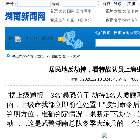
帐号：
密码：
保存
首页
美食
国际
国内
军事
图片
女性
文化
事件
娱乐
综艺
电影
电视
音乐
体育
文学
探索
奇闻
热门搜索：
网页游戏
火箭
您现在的位置：
首页
>>
湖南新闻
>> 内容
居民地反劫持，看特战队员上演
时间：2020/12/10 16:45:43 点击：7605
“据上级通报，3名‘暴恐分子’劫持1名人质
内，上级命我部立即前往处置！”接到命令
判明方位，准确判定情况，果断定下决心，
动……这是武警湖南总队冬季大练兵的一个