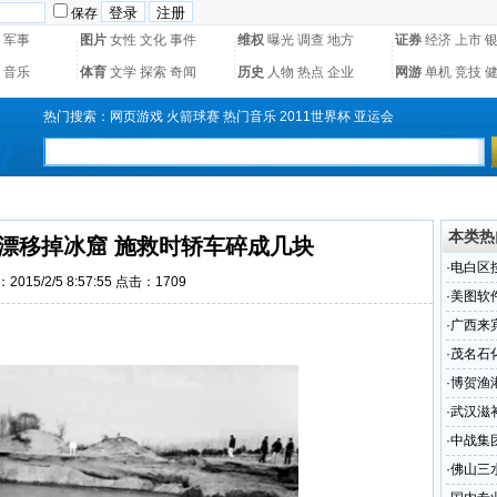
保存
军事
图片
女性
文化
事件
维权
曝光
调查
地方
证券
经济
上市
音乐
体育
文学
探索
奇闻
历史
人物
热点
企业
网游
单机
竞技
热门搜索：
网页游戏
火箭球赛
热门音乐
2011世界杯
亚运会
本类热
漂移掉冰窟 施救时轿车碎成几块
·
电白区
2015/2/5 8:57:55 点击：1709
·
美图软
·
广西来
·
茂名石
范颁奖
·
博贺渔
万人
·
武汉滋
专业贴
·
中战集
·
佛山三