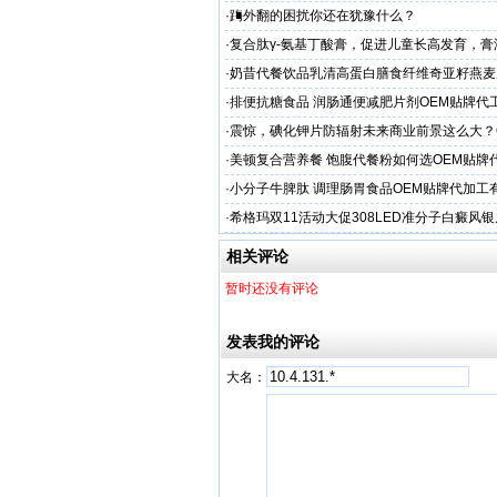
·
踇外翻的困扰你还在犹豫什么？
·
复合肽γ-氨基丁酸膏，促进儿童长高发育，膏
工厂家
·
奶昔代餐饮品乳清高蛋白膳食纤维奇亚籽燕麦
厂家
·
排便抗糖食品 润肠通便减肥片剂OEM贴牌代
业
·
震惊，碘化钾片防辐射未来商业前景这么大？
务商
·
美顿复合营养餐 饱腹代餐粉如何选OEM贴牌
·
小分子牛脾肽 调理肠胃食品OEM贴牌代加工
厂家
·
希格玛双11活动大促308LED准分子白癜风
光疗仪促销
相关评论
暂时还没有评论
发表我的评论
大名：