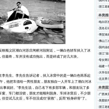
·
国内专
晨泰
·
浙江老
腾叫板每
本类推
·
电白区
·
茂名石
范颁奖
·
博贺渔
万人
·
佛山三
·
国内油
映顺义区潮白河苏庄闸桥河段附近，一辆白色
轿车
掉入了冰
·
浙江“
，但最终，车并没有成功拖出，而是碎成了好几大块。
·
母女两
·
福建一
·
大学生
李先生。李先生告诉记者，掉入冰窟中的是一辆白色韩系起
·
北京男
上午，他把车借给一男性朋友，朋友独自一人开车上了潮白河冰
本类固
没出事就好。”李先生说，自己名下有多部车辆，和朋友玩了多
车窗、车门都没锁，朋友才能顺利脱身。车掉冰窟后，不少朋
·
广西来
但尝试几次后，车不但没成功“获救”，反而“粉身碎骨”了。
·
美图软
·
浙江老