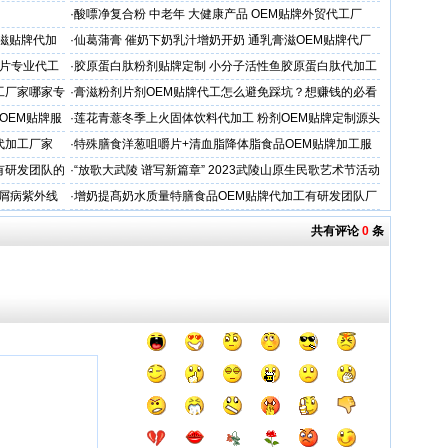
造商
·
酸嘌净复合粉 中老年 大健康产品 OEM贴牌外贸代工厂
滋贴牌代加
·
仙葛蒲膏 催奶下奶乳汁增奶开奶 通乳膏滋OEM贴牌代厂
家
片专业代工
·
胶原蛋白肽粉剂贴牌定制 小分子活性鱼胶原蛋白肽代加工
工厂家哪家专
·
膏滋粉剂片剂OEM贴牌代工怎么避免踩坑？想赚钱的必看
OEM贴牌服
·
莲花青薏冬季上火固体饮料代加工 粉剂OEM贴牌定制源头
工厂
代加工厂家
·
特殊膳食洋葱咀嚼片+清血脂降体脂食品OEM贴牌加工服
务商
有研发团队的
·
“放歌大武陵 谱写新篇章” 2023武陵山原生民歌艺术节活动
开启
银屑病紫外线
·
增奶提髙奶水质量特膳食品OEM贴牌代加工有研发团队厂
家
共有评论
0
条