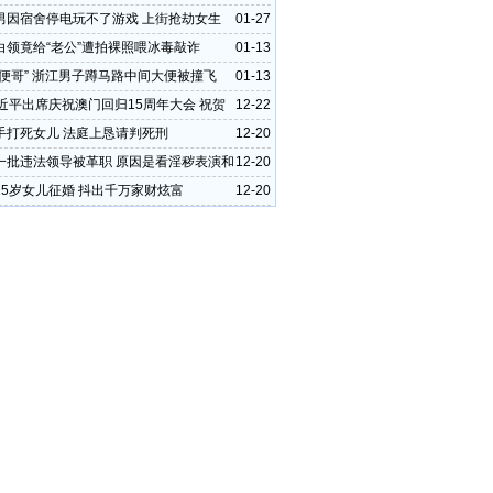
人派1亿
男因宿舍停电玩不了游戏 上街抢劫女生
01-27
白领竟给“老公”遭拍裸照喂冰毒敲诈
01-13
大便哥” 浙江男子蹲马路中间大便被撞飞
01-13
习近平出席庆祝澳门回归15周年大会 祝贺
12-22
任职区长
手打死女儿 法庭上恳请判死刑
12-20
一批违法领导被革职 原因是看淫秽表演和
12-20
题
25岁女儿征婚 抖出千万家财炫富
12-20