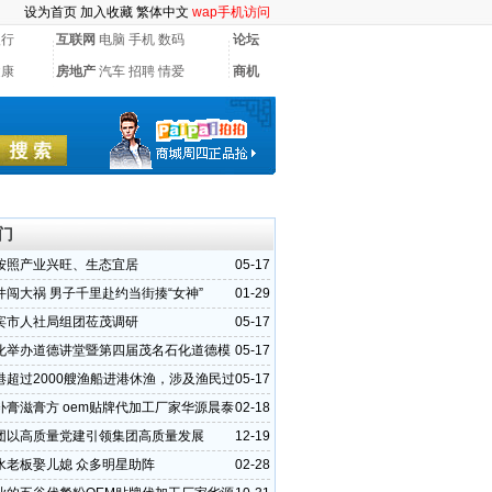
设为首页
加入收藏
繁体中文
wap手机访问
银行
互联网
电脑
手机
数码
论坛
健康
房地产
汽车
招聘
情爱
商机
门
按照产业兴旺、生态宜居
05-17
件闯大祸 男子千里赴约当街揍“女神”
01-29
宾市人社局组团莅茂调研
05-17
化举办道德讲堂暨第四届茂名石化道德模
05-17
会
港超过2000艘渔船进港休渔，涉及渔民过
05-17
补膏滋膏方 oem贴牌代加工厂家华源晨泰
02-18
牌
团以高质量党建引领集团高质量发展
12-19
水老板娶儿媳 众多明星助阵
02-28