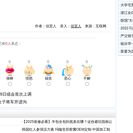
腾叫板每
·
大学宅
·
浙江女
·
惊现“
作者：信宜人 录入：
信宜人
来源：互联网
·
20日
崔世安
·
严父错
已有
0
人表态：
·
临汾市
贪污问
·
富婆为
0
0
0
0
0
很棒
愤怒
搞笑
恶心
不解
月9日或会首次上调
女子将车开进沟
·
【2025装修必看】半包全包到底差在哪？这份避坑指南让
你省下3万冤枉钱！
·
韩国红人参强活力素 玛咖皂苷胶囊OEM定制 中国加工制