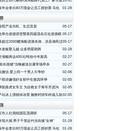
业的五谷代餐粉OEM贴牌代加工厂家华源
10-31
板年会拿出80万现金让员工抓钞票 马化
01-28
人派1亿
荐
按照产业兴旺、生态宜居
05-17
化举办道德讲堂暨第四届茂名石化道德模
05-17
会
港超过2000艘渔船进港休渔，涉及渔民过
05-17
水老板娶儿媳 众多明星助阵
02-28
价涨幅将达400元/吨创今年新高
02-27
庙前长跪猪”当晚被送往屠宰场宰杀
02-27
玩微信 爱上同一个男人引争吵
02-06
干部涉嫌强奸女初中生致其怀孕
02-05
绑架路虎女车主 为自救女子将车开进沟
02-05
子玩冰上漂移掉冰窟 施救时轿车碎成几块
02-05
顶
宾市人社局组团莅茂调研
05-17
件闯大祸 男子千里赴约当街揍“女神”
01-29
板年会拿出80万现金让员工抓钞票 马化
01-28