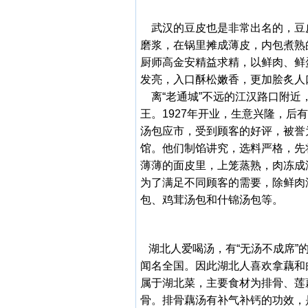
武汉的豆皮也是非常出名的，豆
磨浆，在锅里摊成薄皮，内包煮熟
厨师高金安精益求精，以鲜肉、鲜
发亮，入口酥松嫩香，更加脍炙人口
离“老通城”不远的江汉路口附近，
王。1927年开业，生意兴隆，
汤包应市，受到顾客的好评，被誉
馆。他们制馅讲究，选料严格，先
薄薄的面皮里，上笼蒸熟，肉冻成
为了满足不同顾客的需要，除鲜肉
包、鸡茸汤包和什锦汤包等。
湖北人爱喝汤，有“无汤不成席”
闻名全国。因此湖北人喜欢拿藕和
属于湖北菜，主要食材为排骨、莲
骨。排骨藕汤有补气补钙的功效，