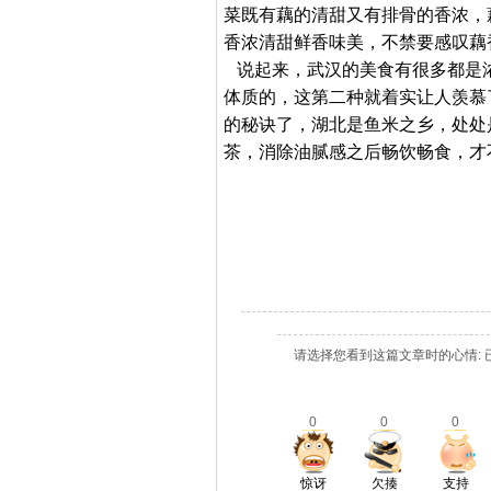
菜既有藕的清甜又有排骨的香浓，
香浓清甜鲜香味美，不禁要感叹藕
说起来，武汉的美食有很多都是
体质的，这第二种就着实让人羡慕
的秘诀了，湖北是鱼米之乡，处处
茶，消除油腻感之后畅饮畅食，才
请选择您看到这篇文章时的心情: 
0
0
0
惊讶
欠揍
支持