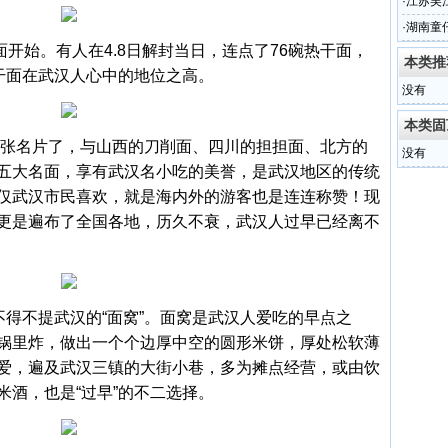
·
江苏吴
·
湖南童
开始。有人在4.8日解封当日，连点了76碗热干面，
本类推
热干面在武汉人心中的地位之高。
没有
本类固
张名片了，与山西的刀削面、四川的担担面、北方的
没有
五大名面，享有武汉名小吃的美誉，是武汉地区的传统
仅武汉市民喜欢，就是海内外的游客也是连连称赞！现
更是遍布了全国各地，历久不衰，武汉人过早已经离不
不得不提武汉的“面窝”。面窝是武汉人爱吃的早点之
锅里炸，做出一个个边厚中空的圆形米饼，厚处松软薄
爱，遍及武汉三镇的大街小巷，多为摊点经营，或由饮
米酒，也是“过早”的不二选择。