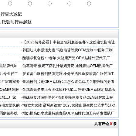
进行更大减记
 砥砺前行再起航
·
【2025装修必看】半包全包到底差在哪？这份避坑指南让
你省下3万冤枉钱！
·
韩国红人参强活力素 玛咖皂苷胶囊OEM定制 中国加工制
造商
·
酸嘌净复合粉 中老年 大健康产品 OEM贴牌外贸代工厂
滋贴牌代加
·
仙葛蒲膏 催奶下奶乳汁增奶开奶 通乳膏滋OEM贴牌代厂
家
片专业代工
·
胶原蛋白肽粉剂贴牌定制 小分子活性鱼胶原蛋白肽代加工
工厂家哪家专
·
膏滋粉剂片剂OEM贴牌代工怎么避免踩坑？想赚钱的必看
OEM贴牌服
·
莲花青薏冬季上火固体饮料代加工 粉剂OEM贴牌定制源头
工厂
代加工厂家
·
特殊膳食洋葱咀嚼片+清血脂降体脂食品OEM贴牌加工服
务商
有研发团队的
·
“放歌大武陵 谱写新篇章” 2023武陵山原生民歌艺术节活动
开启
银屑病紫外线
·
增奶提髙奶水质量特膳食品OEM贴牌代加工有研发团队厂
家
共有评论
0
条