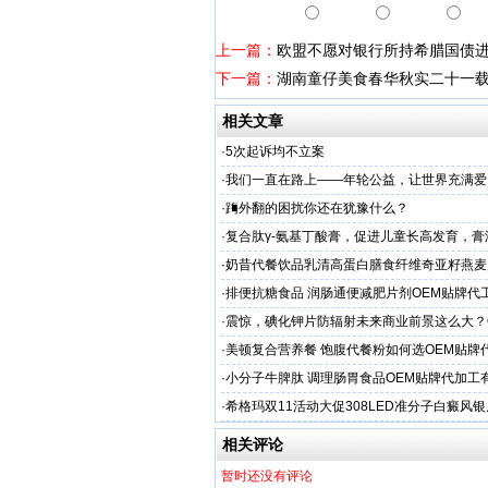
上一篇：
欧盟不愿对银行所持希腊国债
下一篇：
湖南童仔美食春华秋实二十一载
相关文章
·
5次起诉均不立案
·
我们一直在路上——年轮公益，让世界充满爱
·
踇外翻的困扰你还在犹豫什么？
·
复合肽γ-氨基丁酸膏，促进儿童长高发育，膏
工厂家
·
奶昔代餐饮品乳清高蛋白膳食纤维奇亚籽燕麦
厂家
·
排便抗糖食品 润肠通便减肥片剂OEM贴牌代
业
·
震惊，碘化钾片防辐射未来商业前景这么大？
务商
·
美顿复合营养餐 饱腹代餐粉如何选OEM贴牌
·
小分子牛脾肽 调理肠胃食品OEM贴牌代加工
厂家
·
希格玛双11活动大促308LED准分子白癜风
光疗仪促销
相关评论
暂时还没有评论