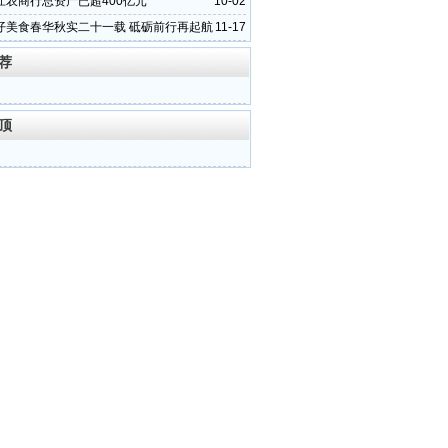
江农商行总资产已超400亿元
10-02
仔美食春华秋实二十一载 砥砺前行再起航
11-17
荐
顶