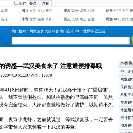
保存
军事
图片
女性
文化
事件
维权
曝光
调查
地方
证券
经济
上市
音乐
体育
文学
探索
奇闻
历史
人物
热点
企业
网游
单机
竞技
热门搜索：
网页游戏
火箭球赛
热门音乐
2011世界杯
亚运会
本类热
的诱惑—武汉美食来了 注意通便排毒哦
·
中小企
020/4/10 6:11:07 点击：18678
·
商业银
·
民间借
20年4月8日解封，整整76天！武汉终于按下了“重启键”。
·
欧盟不
人，我不禁热泪盈眶。和以往熟悉的早高峰不同，虽然
·
华夏银
没有完全结束，大家都自觉地做好了防护，以期待不久
·
华源晨
意通便
·
银行额
面，夜宵小龙虾，之前就说过，等武汉复苏，一定要去
·
浦发银
文字带领大家来领略一下武汉的美食。