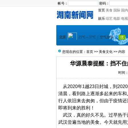
帐号：
密码：
首页
美食
国际
国内
娱乐
综艺
电影
电视
您现在的位置：
首页
>>
美食文化
>> 内容
华源晨泰提醒：挡不住
时间：2
从2020年1越23日封城，到20
清晨，看到路上逐渐多起来的车和
行人依旧来去匆匆，但由于疫情还
即将到来的胜利！
武汉，真的好久不见。过早热干
武汉尝遍当地的美食。今天就先用