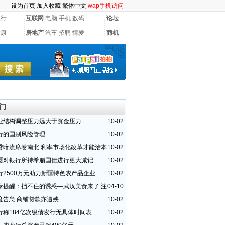
设为首页
加入收藏
繁体中文
wap手机访问
银行
互联网
电脑
手机
数码
论坛
健康
房地产
汽车
招聘
情爱
商机
门
业结构调整压力远大于资金压力
10-02
行的国别风险管理
10-02
贷暗流席卷南北 利率市场化改革才能治本
10-02
愿对银行所持希腊国债进行更大减记
10-02
行2500万元助力新疆特色农产品企业
10-02
泰提醒：挡不住的诱惑—武汉美食来了 注
04-10
排毒哦
度告急 商铺贷款亦遭殃
10-02
行称184亿次级债发行无具体时间表
10-02