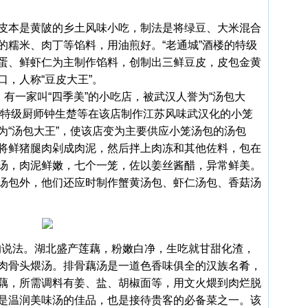
皮本是黄陂的乡土风味小吃，制法是将绿豆、大米混合
的糯米、肉丁等馅料，用油煎好。“老通城”酒楼的特级
蛋、鲜虾仁为主制作馅料，创制出三鲜豆皮，皮包金黄
，人称“豆皮大王”。
有一家叫“四季美”的小吃店，被武汉人誉为“汤包大
后有特级厨师钟生楚等在该店制作江苏风味武汉化的小笼
为“汤包大王”，使该店变为主要供应小笼汤包的汤包
将鲜猪腿肉剁成肉泥，然后拌上肉冻和其他佐料，包在
汤，肉泥鲜嫩，七个一笼，佐以姜丝酱醋，异常鲜美。
汤包外，他们还应时制作蟹黄汤包、虾仁汤包、香菇汤
的说法。湖北盛产莲藕，粉嫩白净，生吃就甘甜化渣，
肉骨头煨汤。排骨藕汤是一道色香味俱全的汉族名肴，
藕，所需调料有姜、盐、胡椒面等，用文火煨到肉烂脱
是温润美味汤的佳品，也是接待贵客的必备菜之一。该