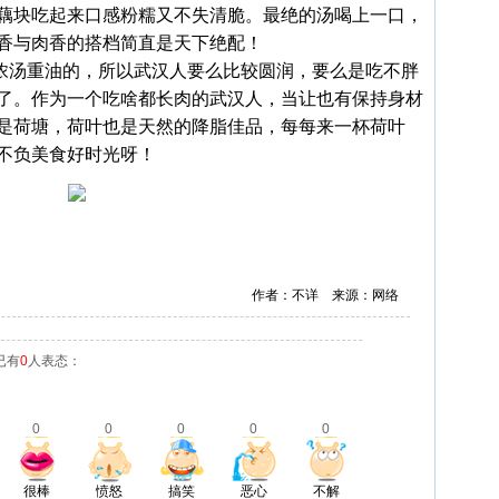
藕块吃起来口感粉糯又不失清脆。最绝的汤喝上一口，
香与肉香的搭档简直是天下绝配！
浓汤重油的，所以武汉人要么比较圆润，要么是吃不胖
了。作为一个吃啥都长肉的武汉人，当让也有保持身材
是荷塘，荷叶也是天然的降脂佳品，每每来一杯荷叶
不负美食好时光呀！
作者：不详 来源：网络
已有
0
人表态：
0
0
0
0
0
很棒
愤怒
搞笑
恶心
不解