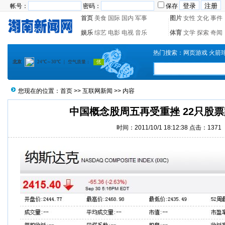
帐号：
密码：
保存
首页
美食
国际
国内
军事
图片
女性
文化
事件
娱乐
综艺
电影
电视
音乐
体育
文学
探索
奇闻
热门搜索：
网页游戏
火箭
您现在的位置：
首页
>>
互联网新闻
>> 内容
中国概念股周五再受重挫 22只股票
时间：2011/10/1 18:12:38 点击：1371