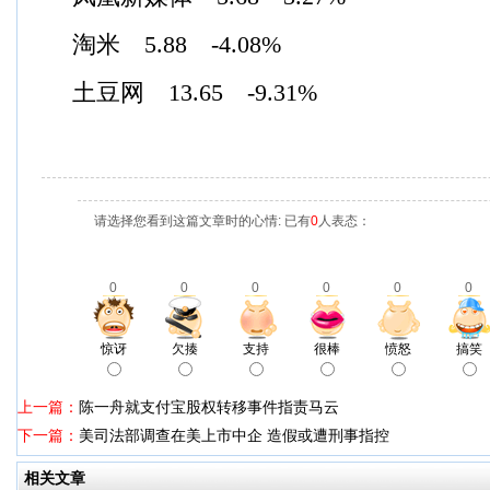
淘米 5.88 -4.08%
土豆网 13.65 -9.31%
请选择您看到这篇文章时的心情: 已有
0
人表态：
0
0
0
0
0
0
惊讶
欠揍
支持
很棒
愤怒
搞笑
上一篇：
陈一舟就支付宝股权转移事件指责马云
下一篇：
美司法部调查在美上市中企 造假或遭刑事指控
相关文章